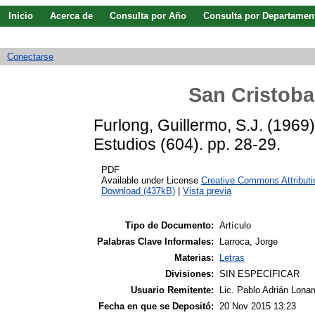
Inicio
Acerca de
Consulta por Año
Consulta por Departamen
Guía de uso
Búsqueda avanzada
Conectarse
San Cristobal
Furlong, Guillermo, S.J.
(1969
Estudios (604). pp. 28-29.
PDF
Available under License
Creative Commons Attribut
Download (437kB)
|
Vista previa
Tipo de Documento:
Artículo
Palabras Clave Informales:
Larroca, Jorge
Materias:
Letras
Divisiones:
SIN ESPECIFICAR
Usuario Remitente:
Lic. Pablo Adrián Lonar
Fecha en que se Depositó:
20 Nov 2015 13:23