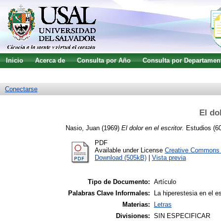
Inicio
Acerca de
Consulta por Año
Consulta por Departamen
Guía de uso
Búsqueda avanzada
Conectarse
El do
Nasio, Juan
(1969)
El dolor en el escritor.
Estudios (60
PDF
Available under License
Creative Commons A
Download (505kB)
|
Vista previa
Tipo de Documento:
Artículo
Palabras Clave Informales:
La hiperestesia en el es
Materias:
Letras
Divisiones:
SIN ESPECIFICAR