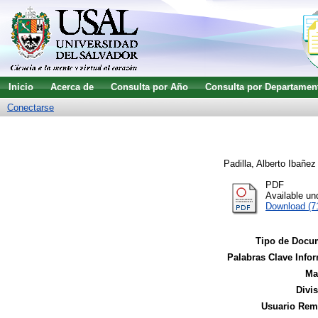
Inicio
Acerca de
Consulta por Año
Consulta por Departamen
Conectarse
Padilla, Alberto Ibañez
PDF
Available u
Download (7
Tipo de Docu
Palabras Clave Infor
Ma
Divi
Usuario Remi