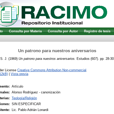
to
Consulta por Materia
Consulta por Autor
Registro de tesis
Un patrono para nuestros aniversarios
 S. J.
(1969)
Un patrono para nuestros aniversarios.
Estudios (607). pp. 28-30
nder License
Creative Commons Attribution Non-commercial
.
12kB)
|
Vista previa
mento:
Artículo
males:
Alonso Rodríguez - canonización
terias:
Teología/Religión
siones:
SIN ESPECIFICAR
tente:
Lic. Pablo Adrián Lonardi