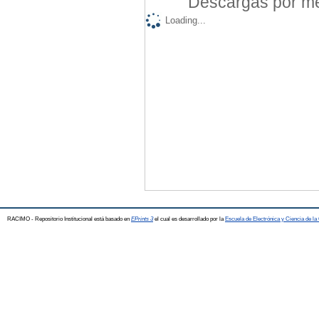
Descargas por mes
Loading...
RACIMO - Repositorio Institucional está basado en
EPrints 3
el cual es desarrollado por la
Escuela de Electrónica y Ciencia de l