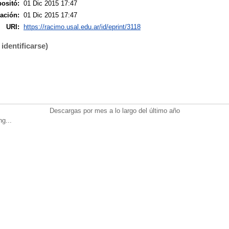
ositó:
01 Dic 2015 17:47
ación:
01 Dic 2015 17:47
URI:
https://racimo.usal.edu.ar/id/eprint/3118
identificarse)
Descargas por mes a lo largo del último año
ng...