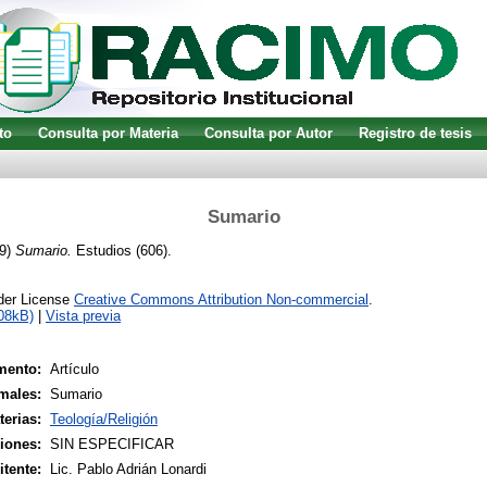
to
Consulta por Materia
Consulta por Autor
Registro de tesis
Sumario
9)
Sumario.
Estudios (606).
nder License
Creative Commons Attribution Non-commercial
.
08kB)
|
Vista previa
mento:
Artículo
males:
Sumario
terias:
Teología/Religión
siones:
SIN ESPECIFICAR
tente:
Lic. Pablo Adrián Lonardi