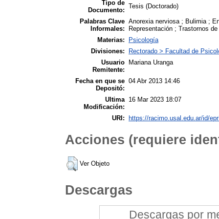
Tipo de
Tesis (Doctorado)
Documento:
Palabras Clave
Anorexia nerviosa ; Bulimia ; 
Informales:
Representación ; Trastornos de 
Materias:
Psicología
Divisiones:
Rectorado > Facultad de Psicol
Usuario
Mariana Uranga
Remitente:
Fecha en que se
04 Abr 2013 14:46
Depositó:
Ultima
16 Mar 2023 18:07
Modificación:
URI:
https://racimo.usal.edu.ar/id/epr
Acciones (requiere ident
Ver Objeto
Descargas
Descargas por mes