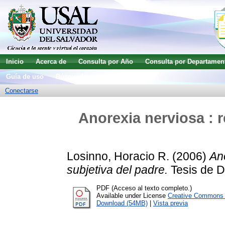
Inicio
Acerca de
Consulta por Año
Consulta por Departamen
Guía de uso
Búsqueda avanzada
Conectarse
Anorexia nerviosa : 
Losinno, Horacio R.
(2006)
An
subjetiva del padre.
Tesis de D
PDF (Acceso al texto completo.)
Available under License
Creative Commons A
Download (54MB)
|
Vista previa