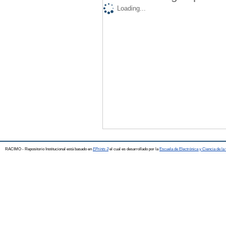
Loading...
RACIMO - Repositorio Institucional está basado en
EPrints 3
el cual es desarrollado por la
Escuela de Electrónica y Ciencia de l