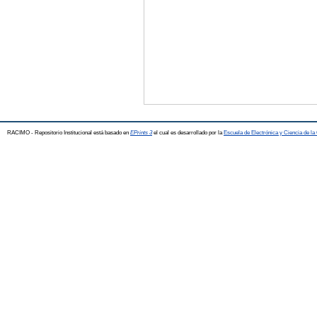
RACIMO - Repositorio Institucional está basado en
EPrints 3
el cual es desarrollado por la
Escuela de Electrónica y Ciencia de l