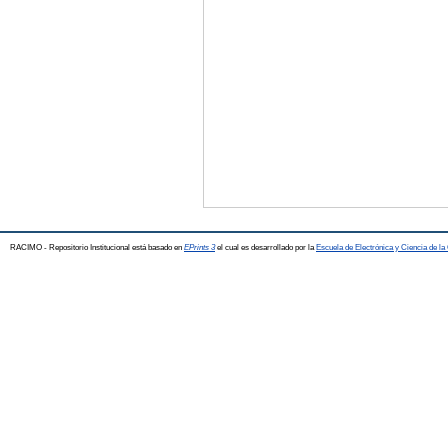
RACIMO - Repositorio Institucional está basado en
EPrints 3
el cual es desarrollado por la
Escuela de Electrónica y Ciencia de l