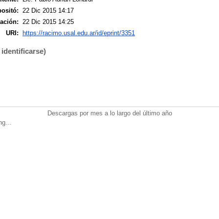
ositó:
22 Dic 2015 14:17
ación:
22 Dic 2015 14:25
URI:
https://racimo.usal.edu.ar/id/eprint/3351
identificarse)
Descargas por mes a lo largo del último año
ng...