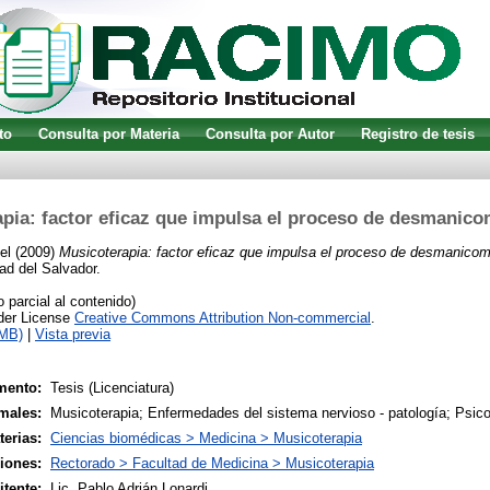
to
Consulta por Materia
Consulta por Autor
Registro de tesis
pia: factor eficaz que impulsa el proceso de desmanico
el
(2009)
Musicoterapia: factor eficaz que impulsa el proceso de desmanicomi
ad del Salvador.
parcial al contenido)
nder License
Creative Commons Attribution Non-commercial
.
1MB)
|
Vista previa
mento:
Tesis (Licenciatura)
males:
Musicoterapia; Enfermedades del sistema nervioso - patología; Psico
terias:
Ciencias biomédicas > Medicina > Musicoterapia
siones:
Rectorado > Facultad de Medicina > Musicoterapia
tente:
Lic. Pablo Adrián Lonardi