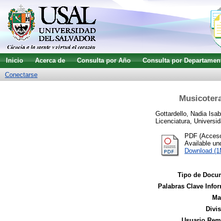
Inicio
Acerca de
Consulta por Año
Consulta por Departamen
Conectarse
Musicotera
Gottardello, Nadia Isab
Licenciatura, Universid
PDF (Acceso 
Available u
Download (
Tipo de Docu
Palabras Clave Infor
Ma
Divi
Usuario Remi