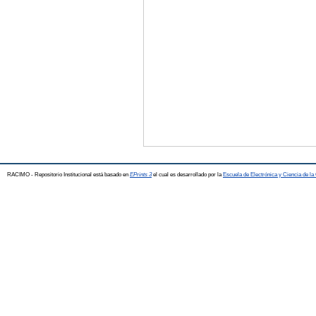
RACIMO - Repositorio Institucional está basado en
EPrints 3
el cual es desarrollado por la
Escuela de Electrónica y Ciencia de l