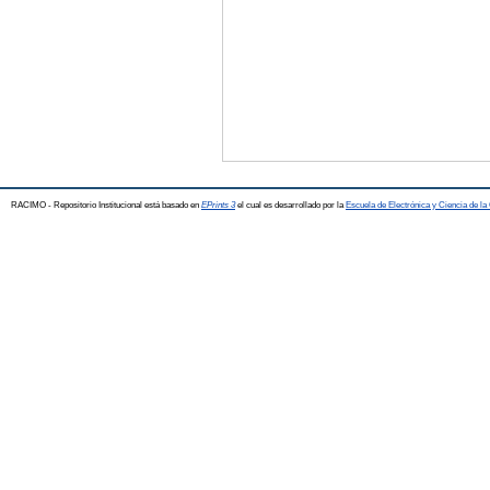
RACIMO - Repositorio Institucional está basado en
EPrints 3
el cual es desarrollado por la
Escuela de Electrónica y Ciencia de l