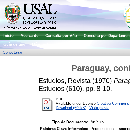
Inicio
Acerca de
Consulta por Año
Consulta por Departamen
Guía de uso
Búsqueda avanzada
Conectarse
Paraguay, conf
Estudios, Revista
(1970)
Parag
Estudios (610). pp. 8-10.
PDF
Available under License
Creative Commons A
Download (699kB)
|
Vista previa
Tipo de Documento:
Artículo
Palabras Clave Informales:
Persecuciones - sacerdo