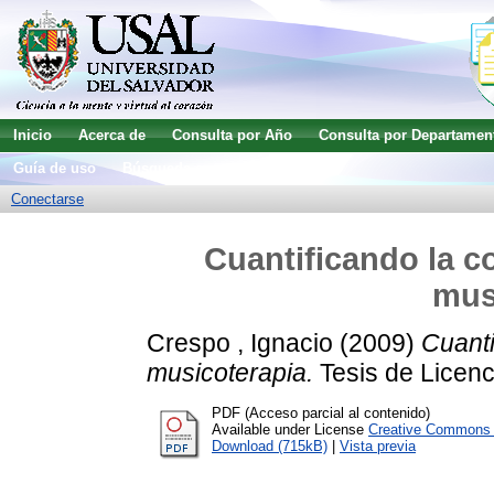
Inicio
Acerca de
Consulta por Año
Consulta por Departamen
Guía de uso
Búsqueda avanzada
Conectarse
Cuantificando la c
mus
Crespo , Ignacio
(2009)
Cuanti
musicoterapia.
Tesis de Licenc
PDF (Acceso parcial al contenido)
Available under License
Creative Commons A
Download (715kB)
|
Vista previa