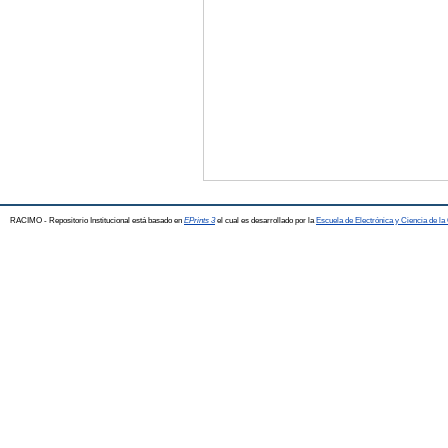
RACIMO - Repositorio Institucional está basado en
EPrints 3
el cual es desarrollado por la
Escuela de Electrónica y Ciencia de l