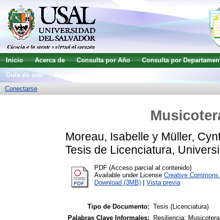
Inicio
Acerca de
Consulta por Año
Consulta por Departamen
Guía de uso
Búsqueda avanzada
Conectarse
Musicotera
Moreau, Isabelle
y
Müller, Cyn
Tesis de Licenciatura, Univers
PDF (Acceso parcial al contenido)
Available under License
Creative Commons A
Download (3MB)
|
Vista previa
Tipo de Documento:
Tesis (Licenciatura)
Palabras Clave Informales:
Resiliencia; Musicotera