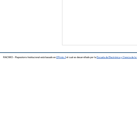
RACIMO - Repositorio Institucional está basado en
EPrints 3
el cual es desarrollado por la
Escuela de Electrónica y Ciencia de l