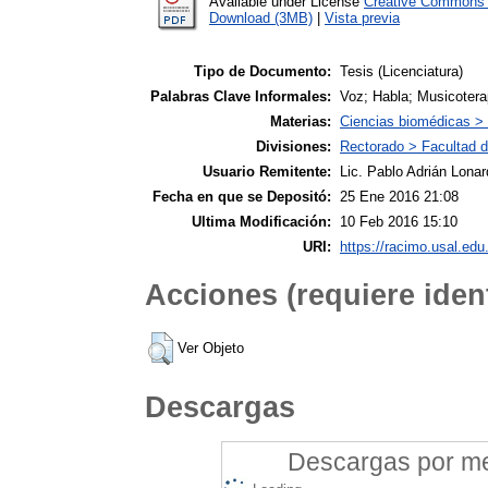
Available under License
Creative Commons A
Download (3MB)
|
Vista previa
Tipo de Documento:
Tesis (Licenciatura)
Palabras Clave Informales:
Voz; Habla; Musicotera
Materias:
Ciencias biomédicas >
Divisiones:
Rectorado > Facultad d
Usuario Remitente:
Lic. Pablo Adrián Lonar
Fecha en que se Depositó:
25 Ene 2016 21:08
Ultima Modificación:
10 Feb 2016 15:10
URI:
https://racimo.usal.edu.
Acciones (requiere ident
Ver Objeto
Descargas
Descargas por mes