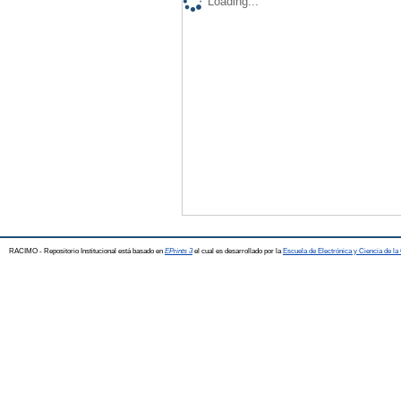
Loading...
RACIMO - Repositorio Institucional está basado en
EPrints 3
el cual es desarrollado por la
Escuela de Electrónica y Ciencia de l