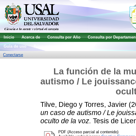
Inicio
Acerca de
Consulta por Año
Consulta por Departamen
Guía de uso
Búsqueda avanzada
Conectarse
La función de la mu
autismo / Le jouissanc
ocul
Tilve, Diego
y
Torres, Javier
(2
un caso de autismo / Le jouiss
oculto de la voz.
Tesis de Licen
PDF (Acceso parcial al contenido)