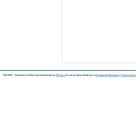
RACIMO - Repositorio Institucional está basado en
EPrints 3
el cual es desarrollado por la
Escuela de Electrónica y Ciencia de l