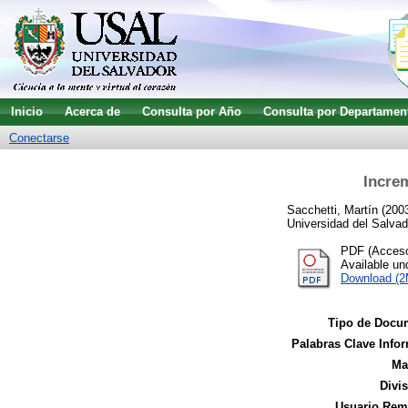
Inicio
Acerca de
Consulta por Año
Consulta por Departamen
Conectarse
Incre
Sacchetti, Martín
(200
Universidad del Salvad
PDF (Acceso 
Available u
Download (
Tipo de Docu
Palabras Clave Infor
Ma
Divi
Usuario Remi