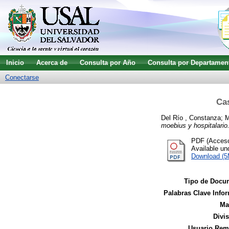
Inicio
Acerca de
Consulta por Año
Consulta por Departamen
Conectarse
Cas
Del Río , Constanza
;
M
moebius y hospitalario
PDF (Acceso 
Available u
Download (
Tipo de Docu
Palabras Clave Infor
Ma
Divi
Usuario Remi