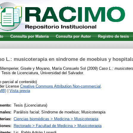
to
Consulta por Materia
Consulta por Autor
Registro de tesis
o L.: musicoterapia en sindrome de moebius y hospital
illemperier, Gisele
y
Moyano, María Consuelo Sol
(2009)
Caso L.: musicoter
.
Tesis de Licenciatura, Universidad del Salvador.
parcial al contenido)
nder License
Creative Commons Attribution Non-commercial
.
5MB)
|
Vista previa
mento:
Tesis (Licenciatura)
males:
Parálisis facial; Síndrome de moebius; Musicoterapia
terias:
Ciencias biomédicas > Medicina > Musicoterapia
siones:
Rectorado > Facultad de Medicina > Musicoterapia
tente:
Lic. Pablo Adrián Lonardi