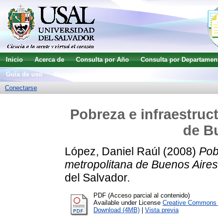
Inicio
Acerca de
Consulta por Año
Consulta por Departamen
Guía de uso
Búsqueda avanzada
Conectarse
Pobreza e infraestruc
de B
López, Daniel Raúl
(2008)
Pob
metropolitana de Buenos Aires
del Salvador.
PDF (Acceso parcial al contenido)
Available under License
Creative Commons A
Download (4MB)
|
Vista previa