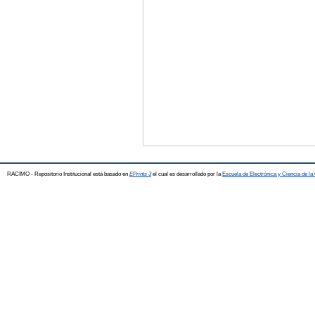
RACIMO - Repositorio Institucional está basado en
EPrints 3
el cual es desarrollado por la
Escuela de Electrónica y Ciencia de l