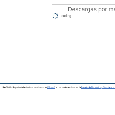
Descargas por mes
Loading...
RACIMO - Repositorio Institucional está basado en
EPrints 3
el cual es desarrollado por la
Escuela de Electrónica y Ciencia de l