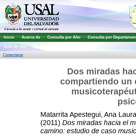
Inicio
Acerca de
Consulta por Año
Consulta por Departamen
Guía de uso
Búsqueda avanzada
Conectarse
Dos miradas hac
compartiendo un 
musicoterapéuti
psic
Matarrita Apestegui, Ana Laur
(2011)
Dos miradas hacia el m
camino: estudio de caso musico