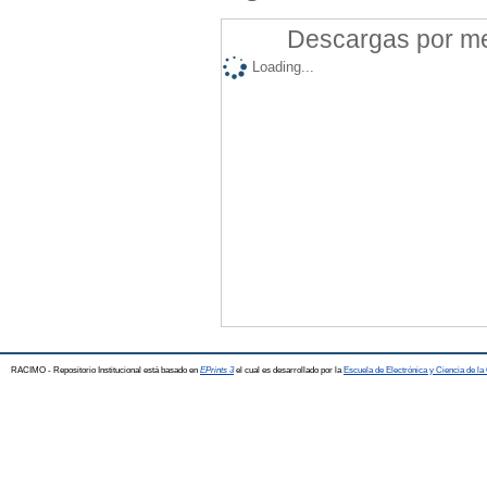
Descargas por mes
Loading...
RACIMO - Repositorio Institucional está basado en
EPrints 3
el cual es desarrollado por la
Escuela de Electrónica y Ciencia de l