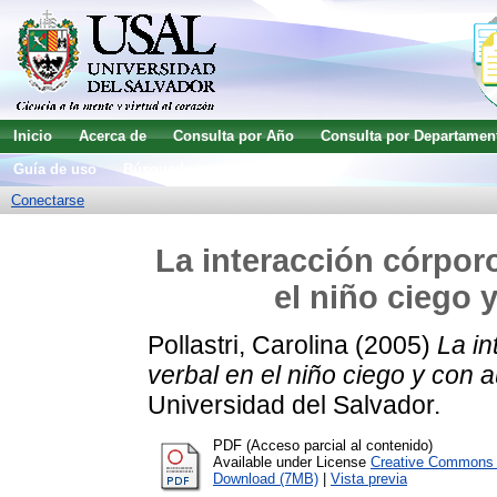
Inicio
Acerca de
Consulta por Año
Consulta por Departamen
Guía de uso
Búsqueda avanzada
Conectarse
La interacción córpor
el niño ciego 
Pollastri, Carolina
(2005)
La in
verbal en el niño ciego y con au
Universidad del Salvador.
PDF (Acceso parcial al contenido)
Available under License
Creative Commons A
Download (7MB)
|
Vista previa