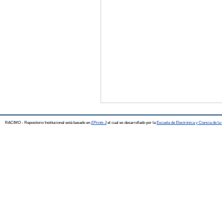
RACIMO - Repositorio Institucional está basado en
EPrints 3
el cual es desarrollado por la
Escuela de Electrónica y Ciencia de l