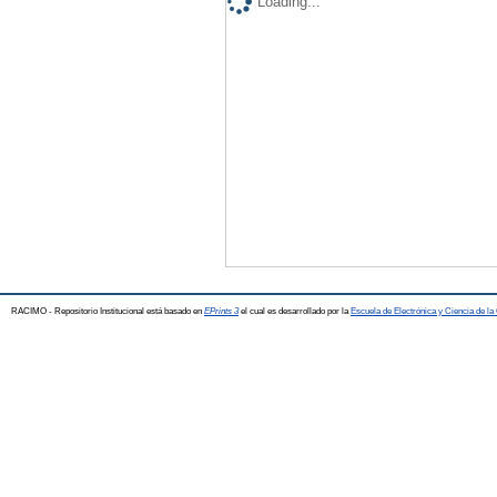
Loading...
RACIMO - Repositorio Institucional está basado en
EPrints 3
el cual es desarrollado por la
Escuela de Electrónica y Ciencia de l