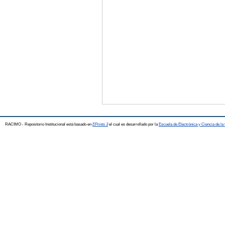
RACIMO - Repositorio Institucional está basado en
EPrints 3
el cual es desarrollado por la
Escuela de Electrónica y Ciencia de l