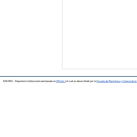
RACIMO - Repositorio Institucional está basado en
EPrints 3
el cual es desarrollado por la
Escuela de Electrónica y Ciencia de l