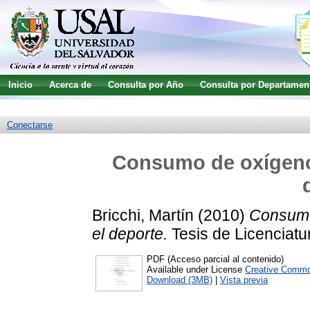
Inicio
Acerca de
Consulta por Año
Consulta por Departamen
Guía de uso
Búsqueda avanzada
Conectarse
Consumo de oxígeno y
Bricchi, Martín
(2010)
Consumo 
el deporte.
Tesis de Licenciatu
PDF (Acceso parcial al contenido)
Available under License
Creative Commo
Download (3MB)
|
Vista previa