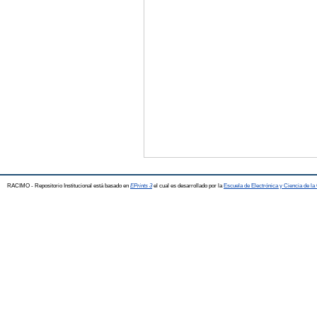
RACIMO - Repositorio Institucional está basado en
EPrints 3
el cual es desarrollado por la
Escuela de Electrónica y Ciencia de l