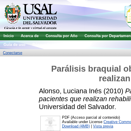
Inicio
Acerca de
Consulta por Año
Consulta por Departamen
Guía de uso
Búsqueda avanzada
Conectarse
Parálisis braquial 
realizan
Alonso, Luciana Inés
(2010)
Pa
pacientes que realizan rehabili
Universidad del Salvador.
PDF (Acceso parcial al contenido)
Available under License
Creative Commo
Download (4MB)
|
Vista previa