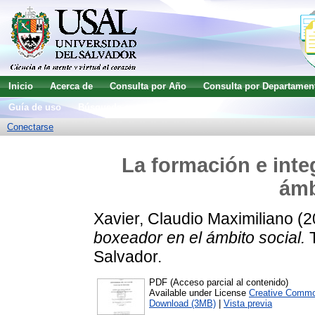
Inicio
Acerca de
Consulta por Año
Consulta por Departamen
Guía de uso
Búsqueda avanzada
Conectarse
La formación e inte
ámb
Xavier, Claudio Maximiliano
(2
boxeador en el ámbito social.
T
Salvador.
PDF (Acceso parcial al contenido)
Available under License
Creative Commo
Download (3MB)
|
Vista previa