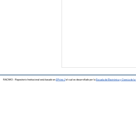
RACIMO - Repositorio Institucional está basado en
EPrints 3
el cual es desarrollado por la
Escuela de Electrónica y Ciencia de l