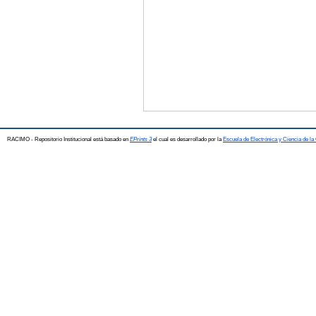
RACIMO - Repositorio Institucional está basado en
EPrints 3
el cual es desarrollado por la
Escuela de Electrónica y Ciencia de l