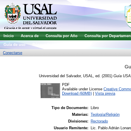
Inicio
Acerca de
Consulta por Año
Consulta por Departamen
Guía de uso
Búsqueda avanzada
Conectarse
Gu
Universidad del Salvador, USAL
, ed. (2001)
Guía USA
PDF
Available under License
Creative Commo
Download (60MB)
|
Vista previa
Tipo de Documento:
Libro
Materias:
Teología/Religión
Divisiones:
Rectorado
Usuario Remitente:
Lic. Pablo Adrián Lonar