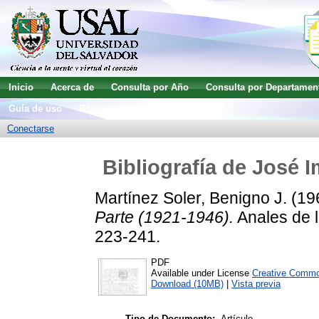
Inicio
Acerca de
Consulta por Año
Consulta por Departamen
Guía de uso
Búsqueda avanzada
Conectarse
Bibliografía de José I
Martínez Soler, Benigno J.
(19
Parte (1921-1946).
Anales de l
223-241.
PDF
Available under License
Creative Commo
Download (10MB)
|
Vista previa
Tipo de Documento:
Artículo