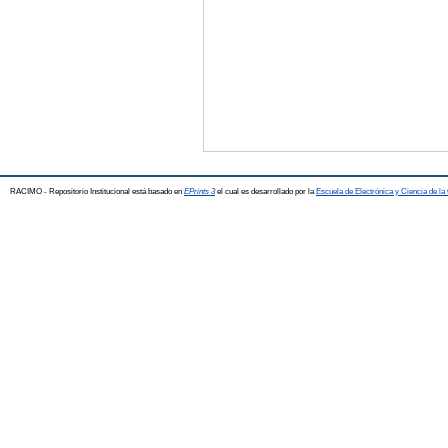
RACIMO - Repositorio Institucional está basado en
EPrints 3
el cual es desarrollado por la
Escuela de Electrónica y Ciencia de l