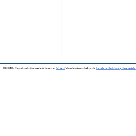
RACIMO - Repositorio Institucional está basado en
EPrints 3
el cual es desarrollado por la
Escuela de Electrónica y Ciencia de l