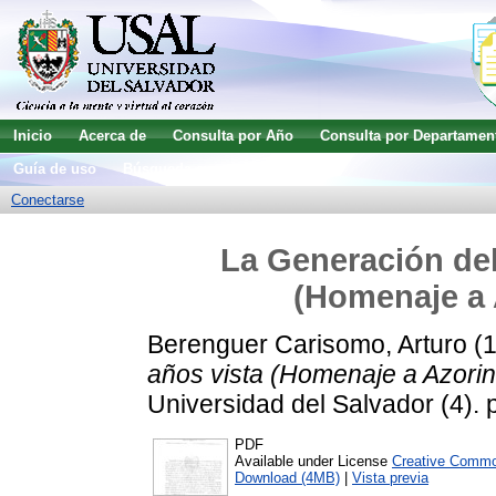
Inicio
Acerca de
Consulta por Año
Consulta por Departamen
Guía de uso
Búsqueda avanzada
Conectarse
La Generación del
(Homenaje a 
Berenguer Carisomo, Arturo
(
años vista (Homenaje a Azorin
Universidad del Salvador (4). 
PDF
Available under License
Creative Commo
Download (4MB)
|
Vista previa