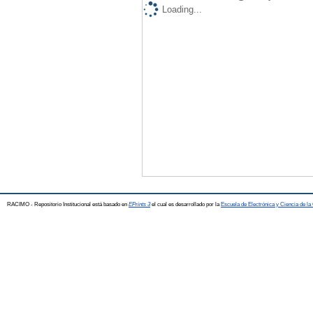
Loading...
RACIMO - Repositorio Institucional está basado en
EPrints 3
el cual es desarrollado por la
Escuela de Electrónica y Ciencia de l