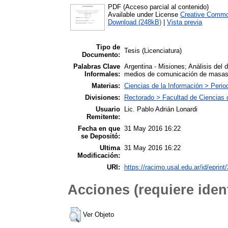
PDF (Acceso parcial al contenido)
Available under License
Creative Commo
Download (248kB)
|
Vista previa
Tipo de
Tesis (Licenciatura)
Documento:
Palabras Clave
Argentina - Misiones; Análisis del 
Informales:
medios de comunicación de masas; P
Materias:
Ciencias de la Información > Peri
Divisiones:
Rectorado > Facultad de Ciencias 
Usuario
Lic. Pablo Adrián Lonardi
Remitente:
Fecha en que
31 May 2016 16:22
se Depositó:
Ultima
31 May 2016 16:22
Modificación:
URI:
https://racimo.usal.edu.ar/id/eprint
Acciones (requiere ident
Ver Objeto