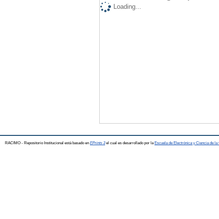
Loading...
RACIMO - Repositorio Institucional está basado en
EPrints 3
el cual es desarrollado por la
Escuela de Electrónica y Ciencia de l