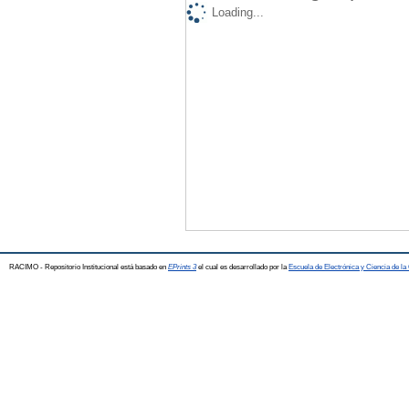
Loading...
RACIMO - Repositorio Institucional está basado en
EPrints 3
el cual es desarrollado por la
Escuela de Electrónica y Ciencia de l