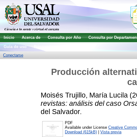
Inicio
Acerca de
Consulta por Año
Consulta por Departamen
Guía de uso
Búsqueda avanzada
Conectarse
Producción alternati
ca
Moisés Trujillo, María Lucila
(2
revistas: análisis del caso Orsa
del Salvador.
PDF
Available under License
Creative Commo
Download (615kB)
|
Vista previa