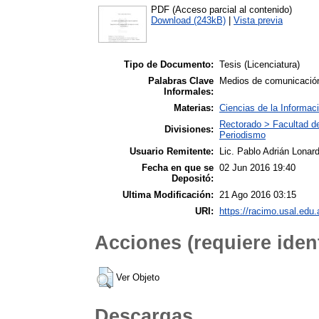
PDF (Acceso parcial al contenido)
Download (243kB)
|
Vista previa
Tipo de Documento:
Tesis (Licenciatura)
Palabras Clave
Medios de comunicación;
Informales:
Materias:
Ciencias de la Informac
Rectorado > Facultad d
Divisiones:
Periodismo
Usuario Remitente:
Lic. Pablo Adrián Lonard
Fecha en que se
02 Jun 2016 19:40
Depositó:
Ultima Modificación:
21 Ago 2016 03:15
URI:
https://racimo.usal.edu.
Acciones (requiere ident
Ver Objeto
Descargas