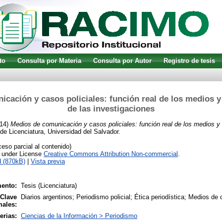
to
Consulta por Materia
Consulta por Autor
Registro de tesis
cación y casos policiales: función real de los medios 
de las investigaciones
14)
Medios de comunicación y casos policiales: función real de los medios y
de Licenciatura, Universidad del Salvador.
so parcial al contenido)
e under License
Creative Commons Attribution Non-commercial
.
 (870kB)
|
Vista previa
ento:
Tesis (Licenciatura)
 Clave
Diarios argentinos; Periodismo policial; Ética periodística; Medios d
males:
erias:
Ciencias de la Información > Periodismo