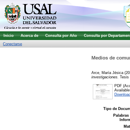
Inicio
Acerca de
Consulta por Año
Consulta por Departamen
Conectarse
Medios de comuni
Arce, María Jésica
(20
investigaciones.
Tesis 
PDF (Acce
Availabl
Download
Tipo de Docum
Palabras
Infor
Mat