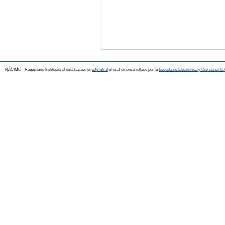
RACIMO - Repositorio Institucional está basado en
EPrints 3
el cual es desarrollado por la
Escuela de Electrónica y Ciencia de l