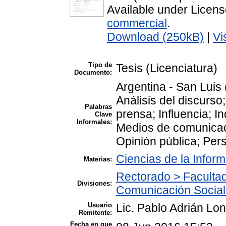
Available under Licen
commercial
.
Download (250kB)
|
Vi
Tipo de
Tesis (Licenciatura)
Documento:
Argentina - San Luis 
Análisis del discurso;
Palabras
prensa; Influencia; In
Clave
Informales:
Medios de comunicac
Opinión pública; Per
Ciencias de la Infor
Materias:
Rectorado > Facultad
Divisiones:
Comunicación Social
Usuario
Lic. Pablo Adrián Lon
Remitente:
Fecha en que