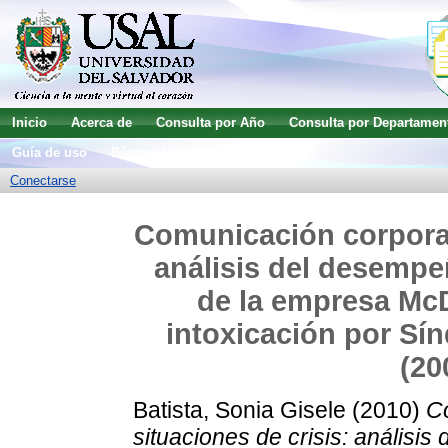
Inicio
Acerca de
Consulta por Año
Consulta por Departamen
Guía de uso
Búsqueda avanzada
Conectarse
Comunicación corporati
análisis del desempe
de la empresa McD
intoxicación por Sí
(20
Batista, Sonia Gisele
(2010)
C
situaciones de crisis: análisi