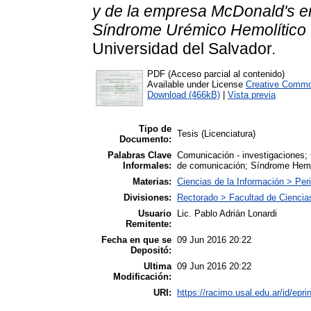
y de la empresa McDonald's en
Síndrome Urémico Hemolítico 
Universidad del Salvador.
PDF (Acceso parcial al contenido)
Available under License
Creative Commo
Download (466kB)
|
Vista previa
Tipo de
Tesis (Licenciatura)
Documento:
Palabras Clave
Comunicación - investigaciones;
Informales:
de comunicación; Síndrome Hemo
Materias:
Ciencias de la Información > Per
Divisiones:
Rectorado > Facultad de Ciencia
Usuario
Lic. Pablo Adrián Lonardi
Remitente:
Fecha en que se
09 Jun 2016 20:22
Depositó:
Ultima
09 Jun 2016 20:22
Modificación:
URI:
https://racimo.usal.edu.ar/id/epri