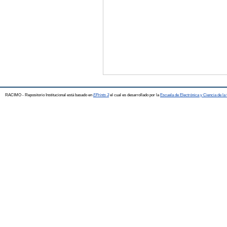
RACIMO - Repositorio Institucional está basado en
EPrints 3
el cual es desarrollado por la
Escuela de Electrónica y Ciencia de l