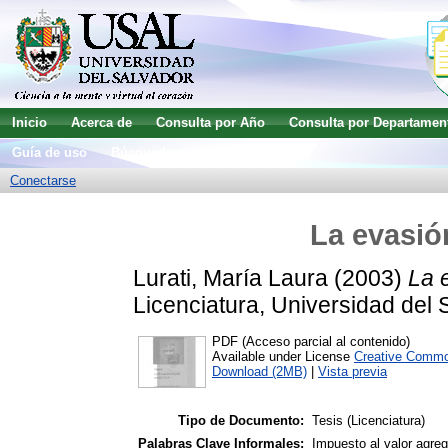
Inicio
Acerca de
Consulta por Año
Consulta por Departamen
Guía de uso
Búsqueda avanzada
Conectarse
La evasión
Lurati, María Laura
(2003)
La e
Licenciatura, Universidad del 
PDF (Acceso parcial al contenido)
Available under License
Creative Commo
Download (2MB)
|
Vista previa
Tipo de Documento:
Tesis (Licenciatura)
Palabras Clave Informales:
Impuesto al valor agre