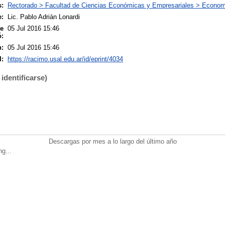
s:
Rectorado > Facultad de Ciencias Económicas y Empresariales > Econo
e:
Lic. Pablo Adrián Lonardi
se
05 Jul 2016 15:46
ó:
n:
05 Jul 2016 15:46
I:
https://racimo.usal.edu.ar/id/eprint/4034
identificarse)
Descargas por mes a lo largo del último año
ng...