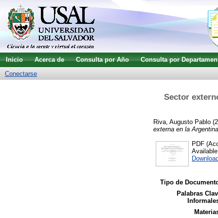
Inicio
Acerca de
Consulta por Año
Consulta por Departamen
Conectarse
Sector extern
Riva, Augusto Pablo
(2
externa en la Argentina
PDF (Acce
Availabl
Downloa
Tipo de Documento
Palabras Cla
Informale
Materia