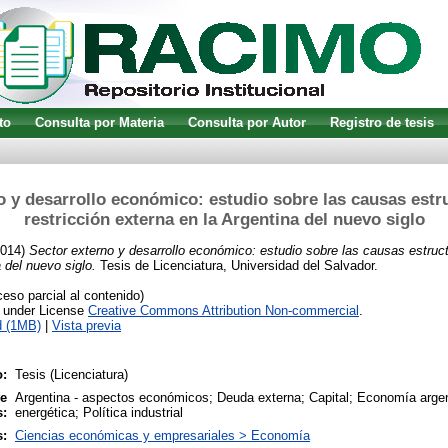
to
Consulta por Materia
Consulta por Autor
Registro de tesis
o y desarrollo económico: estudio sobre las causas estru
restricción externa en la Argentina del nuevo siglo
014)
Sector externo y desarrollo económico: estudio sobre las causas estructu
 del nuevo siglo.
Tesis de Licenciatura, Universidad del Salvador.
so parcial al contenido)
e under License
Creative Commons Attribution Non-commercial
.
d (1MB)
|
Vista previa
:
Tesis (Licenciatura)
ve
Argentina - aspectos económicos; Deuda externa; Capital; Economía argent
s:
energética; Política industrial
s:
Ciencias económicas y empresariales > Economía