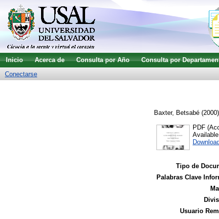
Inicio
Acerca de
Consulta por Año
Consulta por Departamen
Conectarse
Baxter, Betsabé
(2000
PDF (Acce
Availabl
Downloa
Tipo de Docu
Palabras Clave Infor
Ma
Divi
Usuario Remi