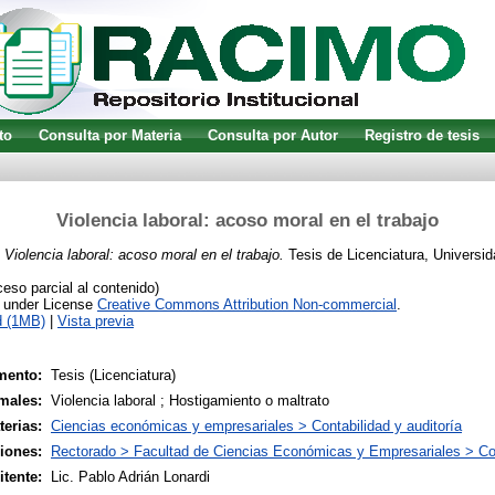
to
Consulta por Materia
Consulta por Autor
Registro de tesis
Violencia laboral: acoso moral en el trabajo
)
Violencia laboral: acoso moral en el trabajo.
Tesis de Licenciatura, Universid
so parcial al contenido)
e under License
Creative Commons Attribution Non-commercial
.
d (1MB)
|
Vista previa
mento:
Tesis (Licenciatura)
males:
Violencia laboral ; Hostigamiento o maltrato
terias:
Ciencias económicas y empresariales > Contabilidad y auditoría
siones:
Rectorado > Facultad de Ciencias Económicas y Empresariales > Co
tente:
Lic. Pablo Adrián Lonardi