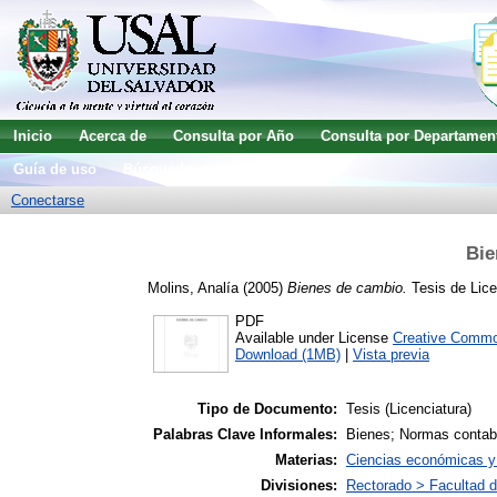
Inicio
Acerca de
Consulta por Año
Consulta por Departamen
Guía de uso
Búsqueda avanzada
Conectarse
Bie
Molins, Analía
(2005)
Bienes de cambio.
Tesis de Lice
PDF
Available under License
Creative Commo
Download (1MB)
|
Vista previa
Tipo de Documento:
Tesis (Licenciatura)
Palabras Clave Informales:
Bienes; Normas contab
Materias:
Ciencias económicas y 
Divisiones:
Rectorado > Facultad 