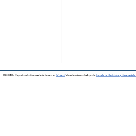
RACIMO - Repositorio Institucional está basado en
EPrints 3
el cual es desarrollado por la
Escuela de Electrónica y Ciencia de l