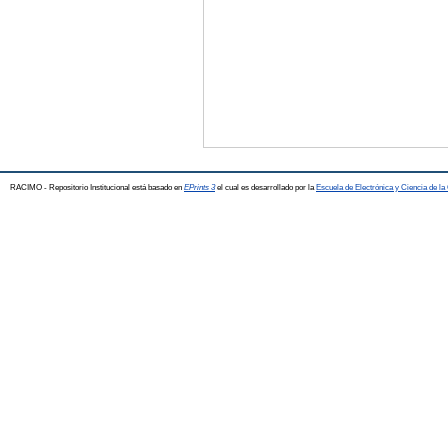
RACIMO - Repositorio Institucional está basado en
EPrints 3
el cual es desarrollado por la
Escuela de Electrónica y Ciencia de l