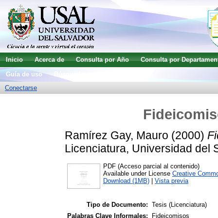
Inicio
Acerca de
Consulta por Año
Consulta por Departamen
Guía de uso
Búsqueda avanzada
Conectarse
Fideicomis
Ramírez Gay, Mauro
(2000)
Fi
Licenciatura, Universidad del 
PDF (Acceso parcial al contenido)
Available under License
Creative Commo
Download (1MB)
|
Vista previa
Tipo de Documento:
Tesis (Licenciatura)
Palabras Clave Informales:
Fideicomisos