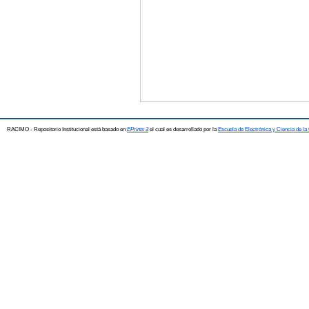
RACIMO - Repositorio Institucional está basado en
EPrints 3
el cual es desarrollado por la
Escuela de Electrónica y Ciencia de l