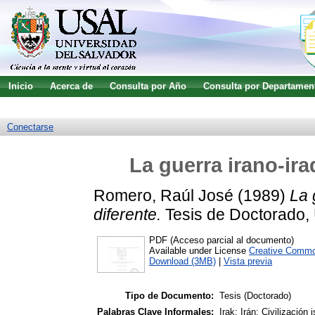
Inicio
Acerca de
Consulta por Año
Consulta por Departamen
Guía de uso
Búsqueda avanzada
Conectarse
La guerra irano-ira
Romero, Raúl José
(1989)
La 
diferente.
Tesis de Doctorado, 
PDF (Acceso parcial al documento)
Available under License
Creative Commo
Download (3MB)
|
Vista previa
Tipo de Documento:
Tesis (Doctorado)
Palabras Clave Informales:
Irak; Irán; Civilización 