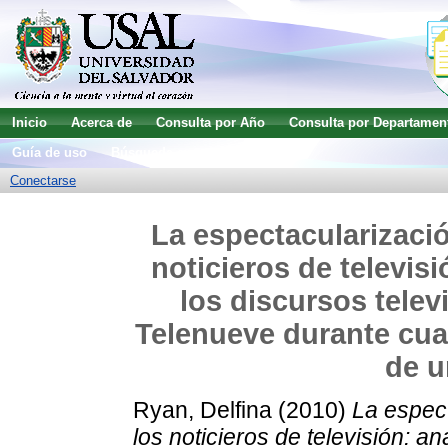
Inicio
Acerca de
Consulta por Año
Consulta por Departamen
Guía de uso
Búsqueda avanzada
Conectarse
La espectacularizació
noticieros de televis
los discursos telev
Telenueve durante cua
de 
Ryan, Delfina
(2010)
La espect
los noticieros de televisión: a