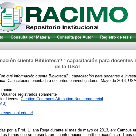
to
Consulta por Materia
Consulta por Autor
Registro de tesis
ación cuenta Biblioteca? : capacitación para docentes 
de la USAL
on qué información cuenta Biblioteca? : capacitación para docentes e invest
fica. Capacitación orientada a docentes e investigadores, Mayo de 2013, US
ntación
o Usuarios registrados solamente
nder License
Creative Commons Attribution Non-commercial
.
1MB)
liotecas.usal.edu.ar/
das por la Prof. Liliana Rega durante el mes de mayo de 2013, en: Campus ur
 Los temas que se presentaron: La información científico-académica. Tipos d