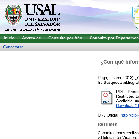
Inicio
Acerca de
Consulta por Año
Consulta por Departamen
Conectarse
¿Con qué inform
Rega, Liliana
(2013)
¿C
In: Búsqueda bibliográ
PDF - Prese
Restricted t
Available u
Download (
URL Oficial:
http://bib
Resumen
Capacitaciones realiza
y Delegación Virasoro.