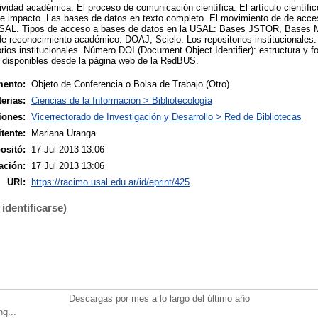
ividad académica. El proceso de comunicación científica. El artículo científic
 de impacto. Las bases de datos en texto completo. El movimiento de de acces
 USAL. Tipos de acceso a bases de datos en la USAL: Bases JSTOR, Bases
de reconocimiento académico: DOAJ, Scielo. Los repositorios institucionales:
torios institucionales. Número DOI (Document Object Identifier): estructura y
 disponibles desde la página web de la RedBUS.
mento:
Objeto de Conferencia o Bolsa de Trabajo (Otro)
erias:
Ciencias de la Información > Bibliotecología
iones:
Vicerrectorado de Investigación y Desarrollo > Red de Bibliotecas
tente:
Mariana Uranga
ositó:
17 Jul 2013 13:06
ación:
17 Jul 2013 13:06
URI:
https://racimo.usal.edu.ar/id/eprint/425
identificarse)
Descargas por mes a lo largo del último año
ng...