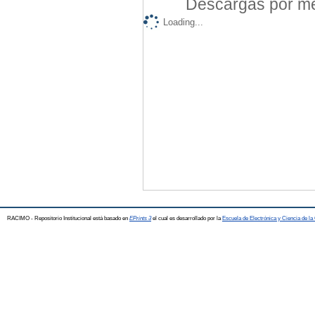
Descargas por mes
Loading...
RACIMO - Repositorio Institucional está basado en
EPrints 3
el cual es desarrollado por la
Escuela de Electrónica y Ciencia de l