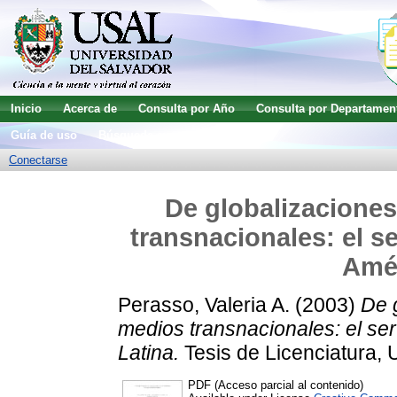
Inicio
Acerca de
Consulta por Año
Consulta por Departamen
Guía de uso
Búsqueda avanzada
Conectarse
De globalizaciones
transnacionales: el s
Amér
Perasso, Valeria A.
(2003)
De 
medios transnacionales: el se
Latina.
Tesis de Licenciatura, 
PDF (Acceso parcial al contenido)