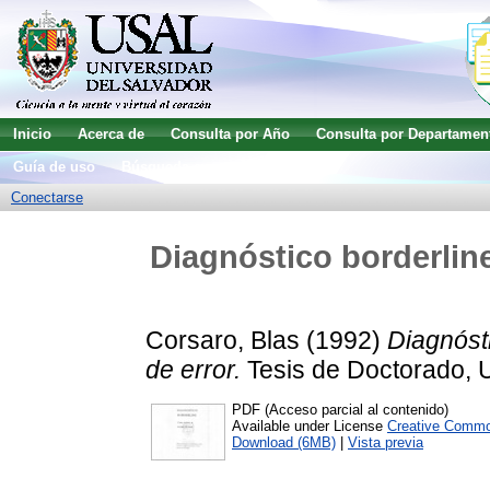
Inicio
Acerca de
Consulta por Año
Consulta por Departamen
Guía de uso
Búsqueda avanzada
Conectarse
Diagnóstico borderlin
Corsaro, Blas
(1992)
Diagnóst
de error.
Tesis de Doctorado, U
PDF (Acceso parcial al contenido)
Available under License
Creative Commo
Download (6MB)
|
Vista previa