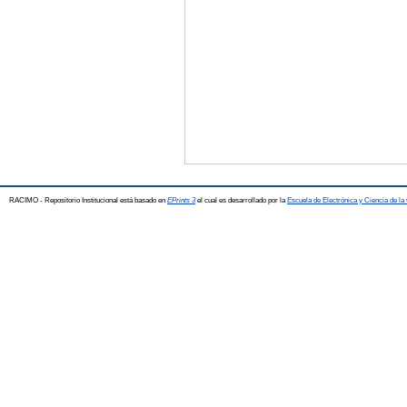
RACIMO - Repositorio Institucional está basado en
EPrints 3
el cual es desarrollado por la
Escuela de Electrónica y Ciencia de l