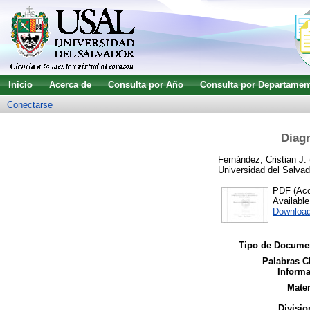
Inicio
Acerca de
Consulta por Año
Consulta por Departamen
Conectarse
Diagn
Fernández, Cristian J.
Universidad del Salvad
PDF (Acce
Availabl
Downloa
Tipo de Docume
Palabras C
Informa
Mater
Divisio