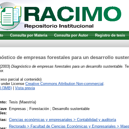
to
Consulta por Materia
Consulta por Autor
Registro de tesis
óstico de empresas forestales para un desarrollo suste
(2003)
Diagnóstico de empresas forestales para un desarrollo sustentable.
Tes
or.
so parcial al contenido)
e under License
Creative Commons Attribution Non-commercial
.
d (3MB)
|
Vista previa
nto:
Tesis (Maestría)
lave
Empresas ; Forestación ; Desarrollo sustentable
les:
ias:
Ciencias económicas y empresariales > Contabilidad y auditoría
Rectorado > Facultad de Ciencias Económicas y Empresariales > Maest
nes: