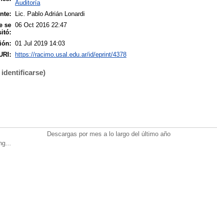
Auditoría
nte:
Lic. Pablo Adrián Lonardi
e se
06 Oct 2016 22:47
itó:
ión:
01 Jul 2019 14:03
URI:
https://racimo.usal.edu.ar/id/eprint/4378
identificarse)
Descargas por mes a lo largo del último año
ng...